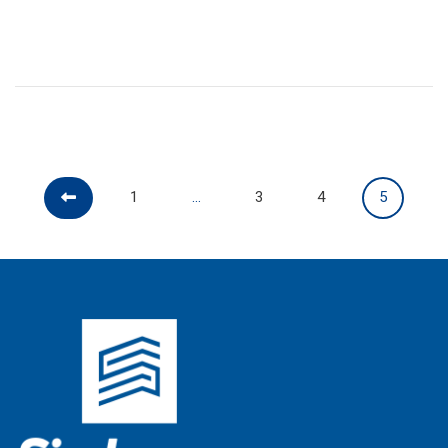
1
…
3
4
5