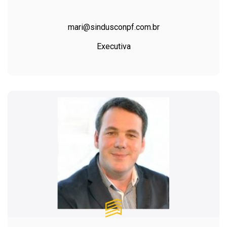
mari@sindusconpf.com.br
Executiva