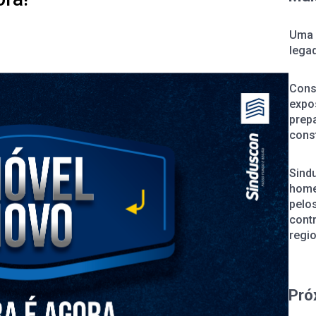
Uma 
lega
Cons
expos
prepa
const
Sind
home
pelos
cont
regi
Pró